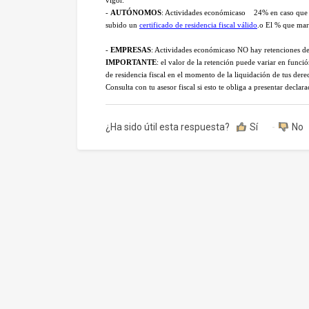
-
AUTÓNOMOS
: Actividades económicaso 24% en caso que t
subido un
certificado de residencia fiscal válido
.o El % que marq
-
EMPRESAS
: Actividades económicaso NO hay retenciones d
IMPORTANTE
: el valor de la retención puede variar en func
de residencia fiscal en el momento de la liquidación de tus dere
Consulta con tu asesor fiscal si esto te obliga a presentar declar
¿Ha sido útil esta respuesta?
Sí
No