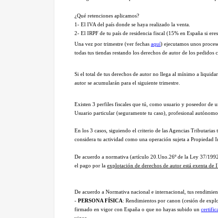
¿Qué retenciones aplicamos?
1- El IVA del país donde se haya realizado la venta.
2- El IRPF de tu país de residencia fiscal (15% en España si ere
Una vez por trimestre (ver fechas
aquí
) ejecutamos unos proces
todas tus tiendas restando los derechos de autor de los pedidos
Si el total de tus derechos de autor no llega al mínimo a liquida
autor se acumularán para el siguiente trimestre.
Existen 3 perfiles fiscales que tú, como usuario y poseedor de u
Usuario particular (seguramente tu caso), profesional autónom
En los 3 casos, siguiendo el criterio de las Agencias Tributaria
considera tu actividad como una operación sujeta a Propiedad I
De acuerdo a normativa (artículo 20.Uno.26º de la Ley 37/1992 
el pago por la
explotación de derechos de autor está exenta de 
De acuerdo a Normativa nacional e internacional, tus rendimiento
-
PERSONA FÍSICA
: Rendimientos por canon (cesión de expl
firmado en vigor con España o que no hayas subido un
certifi
vigor.