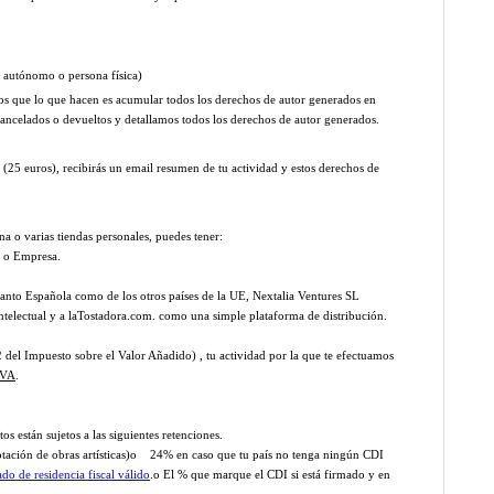
s autónomo o persona física)
os que lo que hacen es acumular todos los derechos de autor generados en
 cancelados o devueltos y detallamos todos los derechos de autor generados.
r (25 euros), recibirás un email resumen de tu actividad y estos derechos de
na o varias tiendas personales, puedes tener:
o o Empresa.
s tanto Española como de los otros países de la UE, Nextalia Ventures SL
ntelectual y a laTostadora.com. como una simple plataforma de distribución.
del Impuesto sobre el Valor Añadido) , tu actividad por la que te efectuamos
IVA
.
s están sujetos a las siguientes retenciones.
otación de obras artísticas)o 24% en caso que tu país no tenga ningún CDI
cado de residencia fiscal válido
.o El % que marque el CDI si está firmado y en