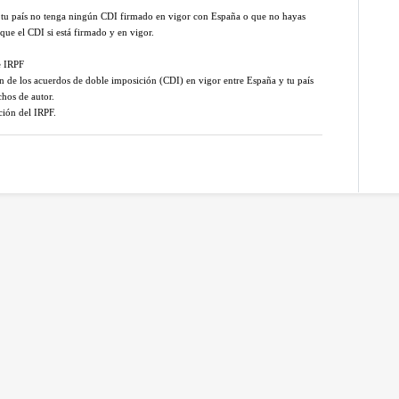
u país no tenga ningún CDI firmado en vigor con España o que no hayas
ue el CDI si está firmado y en vigor.
e IRPF
ión de los acuerdos de doble imposición (CDI) en vigor entre España y tu país
chos de autor.
ación del IRPF.