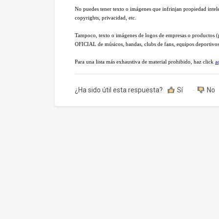
No puedes tener texto o imágenes que infrinjan propiedad intelec
copyrights, privacidad, etc.
Tampoco, texto o imágenes de logos de empresas o productos (p
OFICIAL de músicos, bandas, clubs de fans, equipos deportivos 
Para una lista más exhaustiva de material prohibido, haz click
a
¿Ha sido útil esta respuesta?
Sí
No