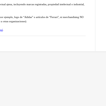
tual ajena, incluyendo marcas registradas, propiedad intelectual o industrial,
or ejemplo, logo de “Adidas” o artículos de “Ferrari", ni merchandising NO
u otras organizaciones).
quí
.