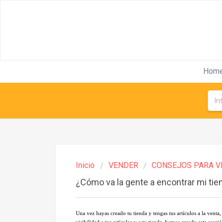
Hom
Inicio
VENDER
CONSEJOS PARA V
¿Cómo va la gente a encontrar mi ti
Una vez hayas creado tu tienda y tengas tus artículos a la venta,
visibilidad a tus artículos y a tu tienda, hemos creado esta secc