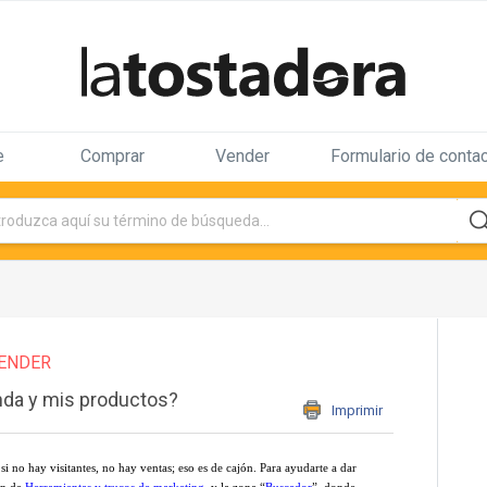
e
Comprar
Vender
Formulario de conta
ENDER
enda y mis productos?
Imprimir
 si no hay visitantes, no hay ventas; eso es de cajón. Para ayudarte a dar
ión de
Herramientas y trucos de marketing
, y la zona “
Buscador
”, donde