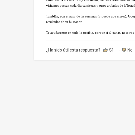
visitantes buscan cada día camisetas y otros artículos de laTost
También, con el paso de las semanas (o puede que meses), Googl
resultados de su buscador.
Te ayudaremos en todo lo posible, porque si tú ganas, nosotros 
¿Ha sido útil esta respuesta?
Sí
No